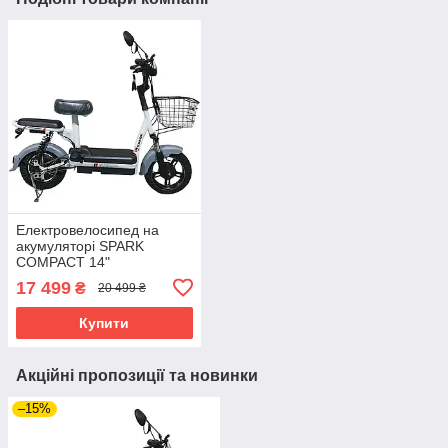
Електровелосипед на
акумуляторі SPARK
COMPACT 14"
48V/400W/12Ah
17 499
₴
20 499 ₴
еелектровелосипед для
дорослих акумуляторний
Купити
Акційні пропозиції та новинки
–15%