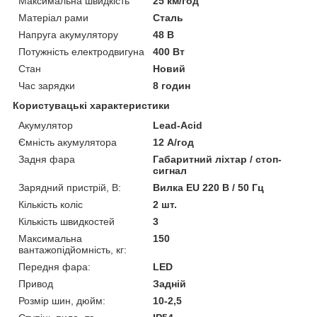
Максимальна швидкість
25 км/год
Матеріал рами
Сталь
Напруга акумулятору
48 В
Потужність електродвигуна
400 Вт
Стан
Новий
Час зарядки
8 годин
Користувацькі характеристики
Акумулятор
Lead-Acid
Ємність акумулятора
12 А/год
Задня фара
Габаритний ліхтар / стоп-
сигнал
Зарядний пристрій, В:
Вилка EU 220 В / 50 Гц
Кількість коліс
2 шт.
Кількість швидкостей
3
Максимальна
150
вантажопідйомність, кг:
Передня фара:
LED
Привод
Задній
Розмір шин, дюйм:
10-2,5