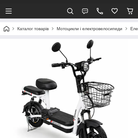
Каталог товарів
Мотоцикли і електровелосипеди
Еле