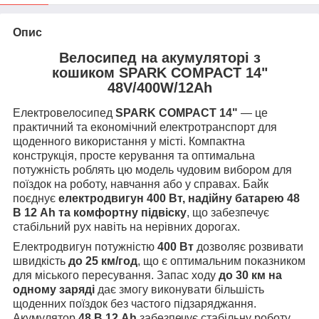
Опис
Велосипед на акумуляторі з
кошиком SPARK COMPACT 14"
48V/400W/12Ah
Електровелосипед
SPARK COMPACT 14"
— це
практичний та економічний електротранспорт для
щоденного використання у місті. Компактна
конструкція, просте керування та оптимальна
потужність роблять цю модель чудовим вибором для
поїздок на роботу, навчання або у справах. Байк
поєднує
електродвигун 400 Вт, надійну батарею 48
В 12 Ah та комфортну підвіску
, що забезпечує
стабільний рух навіть на нерівних дорогах.
Електродвигун потужністю
400 Вт
дозволяє розвивати
швидкість
до 25 км/год
, що є оптимальним показником
для міського пересування. Запас ходу
до 30 км на
одному заряді
дає змогу виконувати більшість
щоденних поїздок без частого підзаряджання.
Акумулятор
48 В 12 Ah
забезпечує стабільну роботу