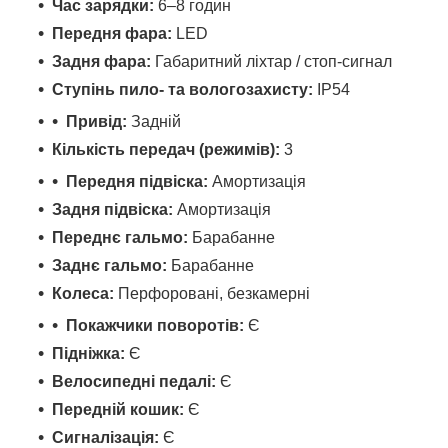
Час зарядки:
6–8 годин
Передня фара:
LED
Задня фара:
Габаритний ліхтар / стоп-сигнал
Ступінь пило- та вологозахисту:
IP54
Привід:
Задній
Кількість передач (режимів):
3
Передня підвіска:
Амортизація
Задня підвіска:
Амортизація
Переднє гальмо:
Барабанне
Заднє гальмо:
Барабанне
Колеса:
Перфоровані, безкамерні
Покажчики поворотів:
Є
Підніжка:
Є
Велосипедні педалі:
Є
Передній кошик:
Є
Сигналізація:
Є