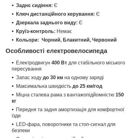
Заднє сидіння:
Є
Ключ дистанційного керування:
Є
Дзеркала заднього виду:
Є
Круїз-контроль:
Немає
Кольори: Чорний, Блакитний, Червоний
Особливості електровелосипеда
Електродвигун
400 Вт
для стабільного міського
пересування
Запас ходу
до 30 км
на одному заряді
Максимальна швидкість
до 25 км/год
Міцна сталева рама з вантажопідйомністю
150
кг
Передня та задня амортизація для комфортної
їзди
LED-фара, поворотники та стоп-сигнал для
безпеки