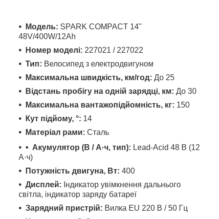
Модель:
SPARK COMPACT 14"
48V/400W/12Ah
Номер моделі:
227021 / 227022
Тип:
Велосипед з електродвигуном
Максимальна швидкість, км/год:
До 25
Відстань пробігу на одній зарядці, км:
До 30
Максимальна вантажопідйомність, кг:
150
Кут підйому, °:
14
Матеріал рами:
Сталь
Акумулятор (В / А·ч, тип):
Lead-Acid 48 В (12
А·ч)
Потужність двигуна, Вт:
400
Дисплей:
Індикатор увімкнення дальнього
світла, індикатор заряду батареї
Зарядний пристрій:
Вилка EU 220 В / 50 Гц