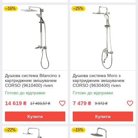
–16%
–25%
Душова система Bilancino з
Душова система Moro з
картриджним змішувачем
картриджним змішувачем
CORSO (9610400) riven
CORSO (9630400) riven
Готово до відправки
Готово до відправки
14 619
7 479
₴
₴
17 403,57 ₴
9 972 ₴
Купити
Купити
–22%
–15%