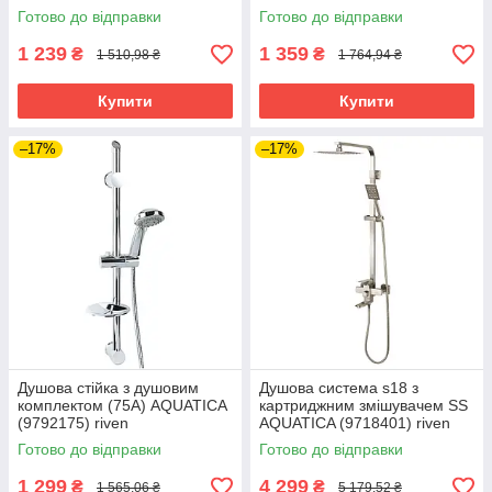
Готово до відправки
Готово до відправки
1 239
1 359
₴
₴
1 510,98 ₴
1 764,94 ₴
Купити
Купити
–17%
–17%
Душова стійка з душовим
Душова система s18 з
комплектом (75A) AQUATICA
картриджним змішувачем SS
(9792175) riven
AQUATICA (9718401) riven
Готово до відправки
Готово до відправки
1 299
4 299
₴
₴
1 565,06 ₴
5 179,52 ₴