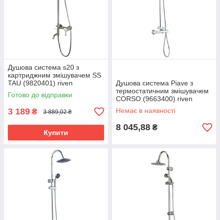
Душова система s20 з
картриджним змішувачем SS
TAU (9820401) riven
Душова система Piave з
термостатичним змішувачем
Готово до відправки
CORSO (9663400) riven
3 189
Немає в наявності
₴
3 889,02 ₴
8 045,88
₴
Купити