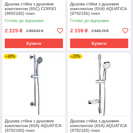
Душова стійка з душовим
Душова стійка з душовим
комплектом (65C) CORSO
комплектом (55A) AQUATICA
(9692165) riven
(9792155) riven
Готово до відправки
Готово до відправки
2 229
2 159
₴
₴
2 894,81 ₴
2 840,79 ₴
Купити
Купити
–18%
–23%
Душова стійка з душовим
Душова стійка з душовим
комплектом (60A) AQUATICA
комплектом (65A) AQUATICA
(9792160) riven
(9792165) riven