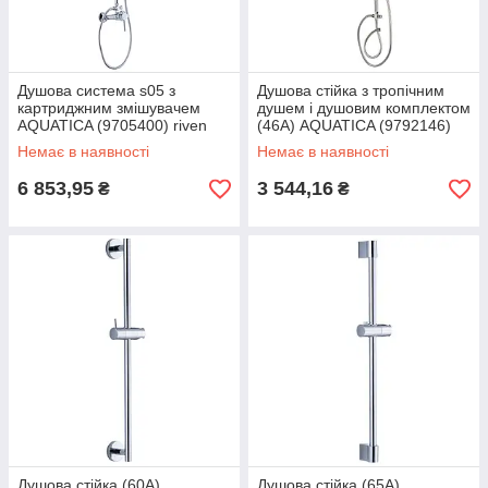
Душова система s05 з
Душова стійка з тропічним
картриджним змішувачем
душем і душовим комплектом
AQUATICA (9705400) riven
(46A) AQUATICA (9792146)
riven
Немає в наявності
Немає в наявності
6 853,95
3 544,16
₴
₴
Душова стійка (60A)
Душова стійка (65A)